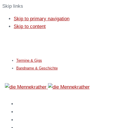
Skip links
Skip to primary navigation
Skip to content
info@mennekrather.de
0170 1853262
Termine & Gigs
Bandname & Geschichte
Home
Fakts
Karneval