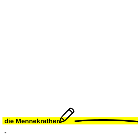
die Mennekrather
-