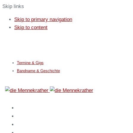
Skip links
Skip to primary navigation
Skip to content
info@mennekrather.de
0170 1853262
Termine & Gigs
Bandname & Geschichte
Home
Fakts
Karneval